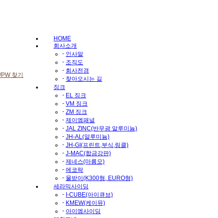
HOME
회사소개
-
인사말
-
조직도
-
회사전경
D/PW 찾기
-
찾아오시는 길
징크
-
EL 징크
-
VM 징크
-
ZM 징크
-
제이엠패널
-
JAL ZINC(반무광 알루미늄)
-
JH-AL(알루미늄)
-
JH-GI(프린트,부식,링클)
-
J-MAC(합금강판)
-
제네스(마름모)
-
에코락
-
물받이(K300형, EURO형)
세라믹사이딩
-
I-CUBE(아이큐브)
-
KMEW(케이뮤)
-
아이엠사이딩