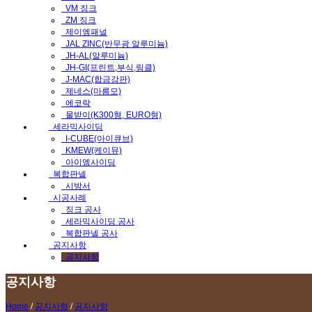
VM 징크
ZM 징크
제이엠패널
JAL ZINC(반무광 알루미늄)
JH-AL(알루미늄)
JH-GI(프린트,부식,링클)
J-MAC(합금강판)
제네스(마름모)
에코락
물받이(K300형, EURO형)
세라믹사이딩
I-CUBE(아이큐브)
KMEW(케이뮤)
아이엠사이딩
복합판넬
시방서
시공사례
징크 공사
세라믹사이딩 공사
복합판넬 공사
공지사항
공지사항
공지사항
Home
/
공지사항
/
공지사항