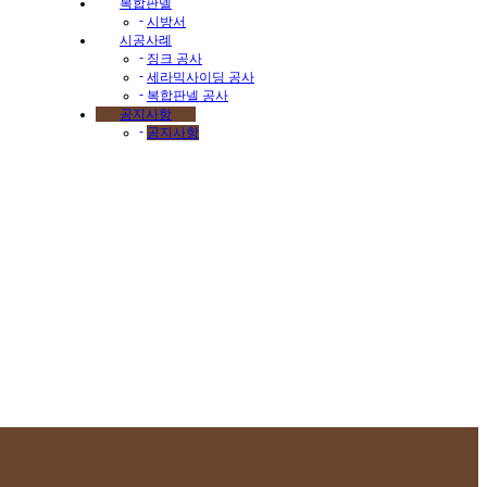
복합판넬
-
시방서
시공사례
-
징크 공사
-
세라믹사이딩 공사
-
복합판넬 공사
공지사항
-
공지사항