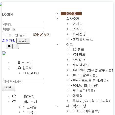
메뉴 건너뛰기
HOME
LOGIN
회사소개
-
인사말
-
조직도
-
회사전경
ID/PW 찾기
로그인 유지
-
찾아오시는 길
회원가입
징크
-
EL 징크
-
VM 징크
-
ZM 징크
로그인
-
제이엠패널
한국어
-
JAL ZINC(반무광 알루미늄)
- ENGLISH
-
JH-AL(알루미늄)
-
JH-GI(프린트,부식,링클)
-
J-MAC(합금강판)
검색
-
제네스(마름모)
-
에코락
HOME
-
물받이(K300형, EURO형)
회사소개
세라믹사이딩
인사말
-
I-CUBE(아이큐브)
조직도