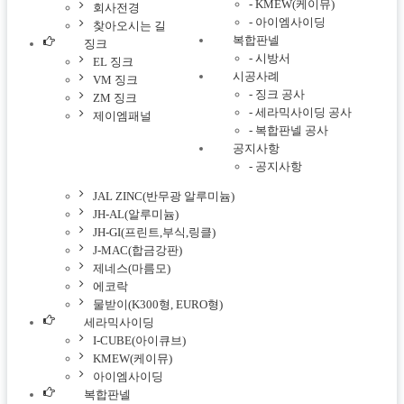
-
KMEW(케이뮤)
회사전경
-
아이엠사이딩
찾아오시는 길
복합판넬
징크
-
시방서
EL 징크
시공사례
VM 징크
-
징크 공사
ZM 징크
-
세라믹사이딩 공사
제이엠패널
-
복합판넬 공사
공지사항
-
공지사항
JAL ZINC(반무광 알루미늄)
JH-AL(알루미늄)
JH-GI(프린트,부식,링클)
J-MAC(합금강판)
제네스(마름모)
에코락
물받이(K300형, EURO형)
세라믹사이딩
I-CUBE(아이큐브)
KMEW(케이뮤)
아이엠사이딩
복합판넬